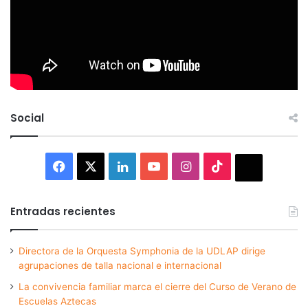
Social
Facebook
X
LinkedIn
YouTube
Instagram
TikTok
Thread
Entradas recientes
Directora de la Orquesta Symphonia de la UDLAP dirige
agrupaciones de talla nacional e internacional
La convivencia familiar marca el cierre del Curso de Verano de
Escuelas Aztecas