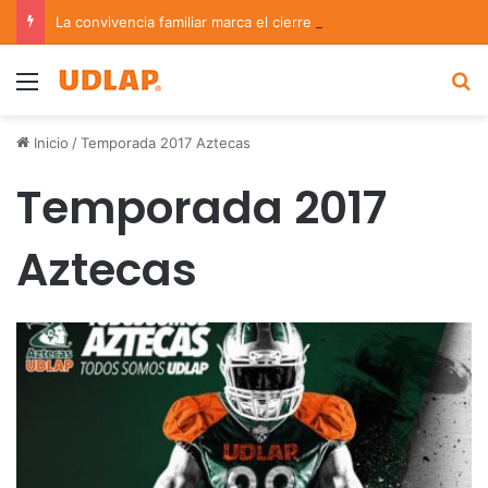
La convivencia familiar marca el cierre del Curso de Verano de Escuelas Aztecas
Menu
B
Inicio
/
Temporada 2017 Aztecas
Temporada 2017
Aztecas