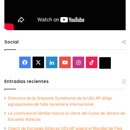
Social
Facebook
X
LinkedIn
YouTube
Instagram
TikTok
Thread
Entradas recientes
Directora de la Orquesta Symphonia de la UDLAP dirige
agrupaciones de talla nacional e internacional
La convivencia familiar marca el cierre del Curso de Verano de
Escuelas Aztecas
Coach de Escuelas Aztecas UDLAP jugará el Mundial de Flag