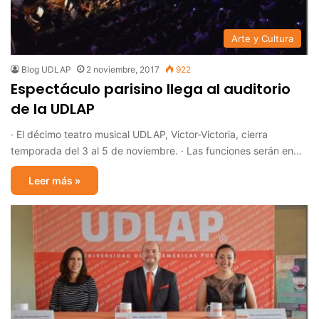
Arte y Cultura
Blog UDLAP
2 noviembre, 2017
922
Espectáculo parisino llega al auditorio
de la UDLAP
· El décimo teatro musical UDLAP, Victor-Victoria, cierra
temporada del 3 al 5 de noviembre. · Las funciones serán en…
Leer más »