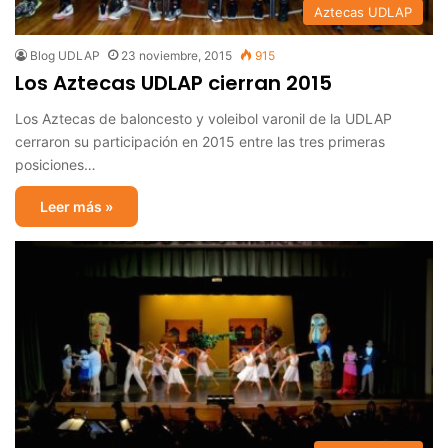
Aztecas UDLAP
Blog UDLAP
23 noviembre, 2015
915
Los Aztecas UDLAP cierran 2015
Los Aztecas de baloncesto y voleibol varonil de la UDLAP
cerraron su participación en 2015 entre las tres primeras
posiciones…
Leer más »