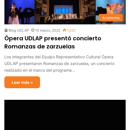
Academia
Blog UDLAP
10 marzo, 2022
1,031
Ópera UDLAP presentó concierto
Romanzas de zarzuelas
Los integrantes del Equipo Representativo Cultural Ópera
UDLAP presentaron Romanzas de zarzuelas, un concierto
realizado en el marco del programa…
Leer más »