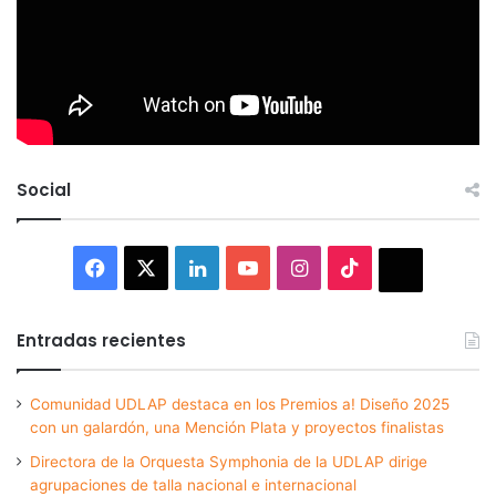
Social
Facebook
X
LinkedIn
YouTube
Instagram
TikTok
Thread
Entradas recientes
Comunidad UDLAP destaca en los Premios a! Diseño 2025
con un galardón, una Mención Plata y proyectos finalistas
Directora de la Orquesta Symphonia de la UDLAP dirige
agrupaciones de talla nacional e internacional