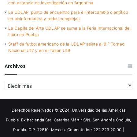
con estancia de investigación en Argentina
La UDLAP, punto de encuentro para el intercambio científico
en bioinformática y redes complejas
La Capilla del Arte UDLAP se suma a la Feria Internacional del
Libro en Puebla
Staff de futbol americano de la UDLAP asiste al 9.º Torneo
Nacional U17 y en el Tazón U19
Archivos
Archivos
Derechos Reservados © 2024. Universidad de las Américas
Puebla. Ex hacienda Sta. Catarina Mártir S/N. San Andrés Cholula,
Puebla. C.P. 72810. México. Conmutador: 222 229 20 00 |