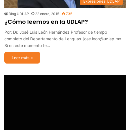
Expresiones UDLAP
Blog UDLAP
22 enero, 2015
735
¿Cómo leemos en la UDLAP?
Por: Dr. José Luis León Hernández Profesor de tiempo
completo del Departamento de Lenguas jose.leon@udlap.mx
Si en este momento te…
Leer más »