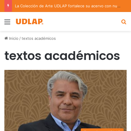
La Colección de Arte UDLAP fortalece su acervo con nuevas obras de artistas emergentes y consolidados
Menu
B
Inicio
/
textos académicos
textos académicos