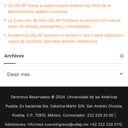
La UDLAP reúne a expertos para analizar los retos de la
administración pública municipal
La Colección de Arte UDLAP fortalece su acervo con nuevas
obras de artistas emergentes y consolidados
Académica UDLAP asesora un proyecto que creará dispositivo
capaz de clasificar episodios ansioso-depresivos
Archivos
Archivos
Derechos Reservados © 2024. Universidad de las Américas
Puebla. Ex hacienda Sta. Catarina Mártir S/N. San Andrés Cholula,
Puebla. C.P. 72810. México. Conmutador: 222 229 20 00 |
Admisiones: informes.nuevoingreso@udlap.mx +52 222 229 2112,