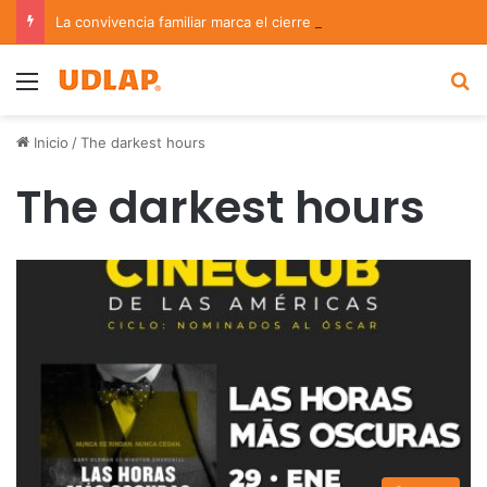
La convivencia familiar marca el cierre del Curso de Verano de Escuelas Aztecas
Menu
B
Inicio
/
The darkest hours
The darkest hours