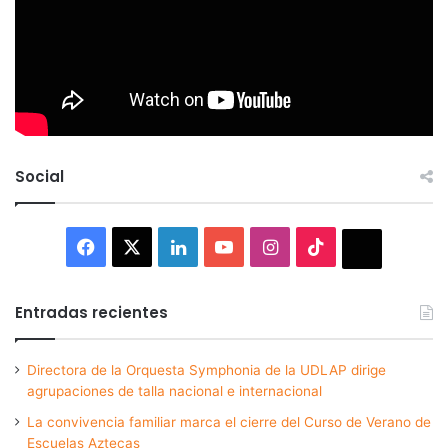
Social
Facebook
X
LinkedIn
YouTube
Instagram
TikTok
Thread
Entradas recientes
Directora de la Orquesta Symphonia de la UDLAP dirige
agrupaciones de talla nacional e internacional
La convivencia familiar marca el cierre del Curso de Verano de
Escuelas Aztecas