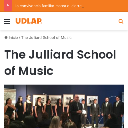
La convivencia familiar marca el cierre del Curso de Verano de Escuelas Aztecas
Menu
B
Inicio
/
The Julliard School of Music
The Julliard School
of Music