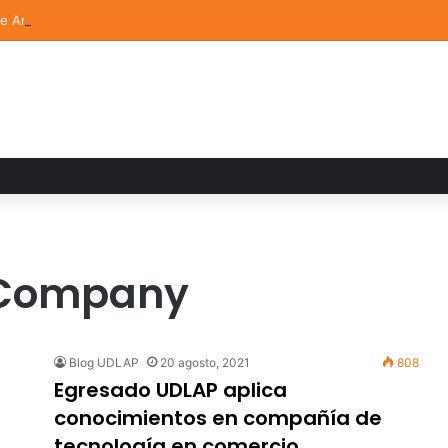
de Arte UDLAP fortalece su acervo con nuevas obras de artistas emerg
 Company
Blog UDLAP
20 agosto, 2021
808
Egresado UDLAP aplica
conocimientos en compañía de
tecnología en comercio