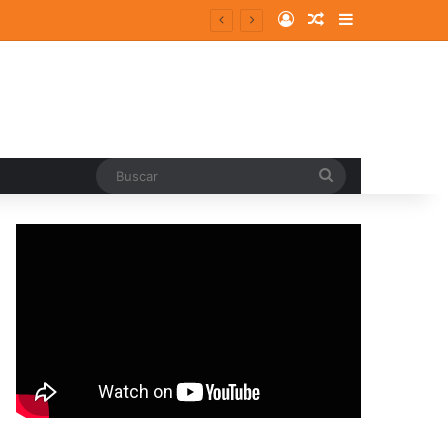
Log In
Random Article
Sidebar
entes y consolidados
Buscar