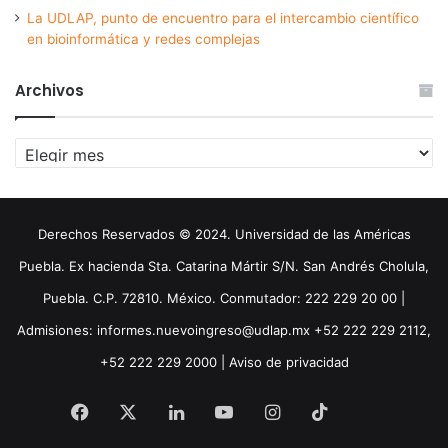
La UDLAP, punto de encuentro para el intercambio científico
en bioinformática y redes complejas
Archivos
Archivos
Derechos Reservados © 2024. Universidad de las Américas
Puebla. Ex hacienda Sta. Catarina Mártir S/N. San Andrés Cholula,
Puebla. C.P. 72810. México. Conmutador: 222 229 20 00 |
Admisiones: informes.nuevoingreso@udlap.mx +52 222 229 2112,
+52 222 229 2000 |
Aviso de privacidad
Facebook
X
LinkedIn
YouTube
Instagram
TikTok
Threa