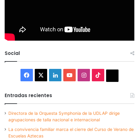
Social
Facebook
X
LinkedIn
YouTube
Instagram
TikTok
Thread
Entradas recientes
Directora de la Orquesta Symphonia de la UDLAP dirige
agrupaciones de talla nacional e internacional
La convivencia familiar marca el cierre del Curso de Verano de
Escuelas Aztecas