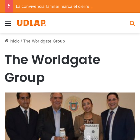
La convivencia familiar marca el cierre del Curso de Verano de Escuelas Aztecas
Menu
B
Inicio
/
The Worldgate Group
The Worldgate
Group