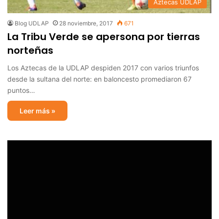
Aztecas UDLAP
Blog UDLAP
28 noviembre, 2017
671
La Tribu Verde se apersona por tierras
norteñas
Los Aztecas de la UDLAP despiden 2017 con varios triunfos
desde la sultana del norte: en baloncesto promediaron 67
puntos…
Leer más »