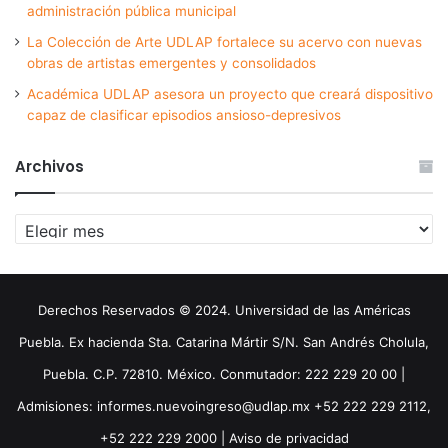
administración pública municipal
La Colección de Arte UDLAP fortalece su acervo con nuevas
obras de artistas emergentes y consolidados
Académica UDLAP asesora un proyecto que creará dispositivo
capaz de clasificar episodios ansioso-depresivos
Archivos
Archivos
Derechos Reservados © 2024. Universidad de las Américas
Puebla. Ex hacienda Sta. Catarina Mártir S/N. San Andrés Cholula,
Puebla. C.P. 72810. México. Conmutador: 222 229 20 00 |
Admisiones: informes.nuevoingreso@udlap.mx +52 222 229 2112,
+52 222 229 2000 |
Aviso de privacidad