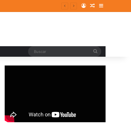
Log In
Random Article
Sidebar
Buscar