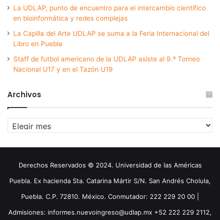
La UDLAP, punto de encuentro para el intercambio científico
en bioinformática y redes complejas
La Capilla del Arte UDLAP se suma a la Feria Internacional del
Libro en Puebla
Staff de futbol americano de la UDLAP asiste al 9.º Torneo
Nacional U17 y en el Tazón U19
Archivos
Archivos
Derechos Reservados © 2024. Universidad de las Américas
Puebla. Ex hacienda Sta. Catarina Mártir S/N. San Andrés Cholula,
Puebla. C.P. 72810. México. Conmutador: 222 229 20 00 |
Admisiones: informes.nuevoingreso@udlap.mx +52 222 229 2112,