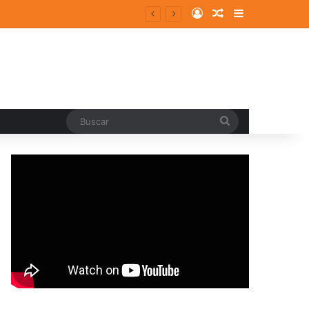
Log In
Random Article
Sidebar
Buscar