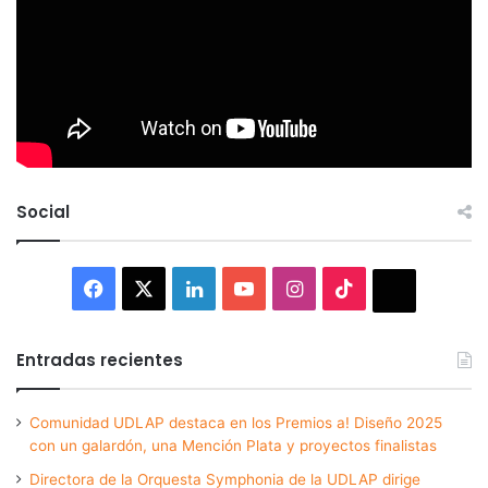
Social
Facebook
X
LinkedIn
YouTube
Instagram
TikTok
Thread
Entradas recientes
Comunidad UDLAP destaca en los Premios a! Diseño 2025
con un galardón, una Mención Plata y proyectos finalistas
Directora de la Orquesta Symphonia de la UDLAP dirige