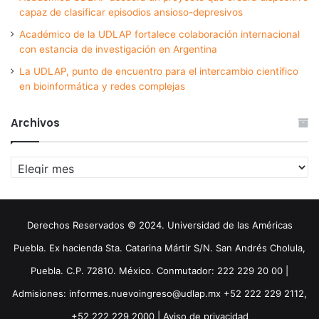
capaz de clasificar episodios ansioso-depresivos
Académico de la UDLAP fortalece colaboración internacional
con estancia de investigación en Argentina
La UDLAP, punto de encuentro para el intercambio científico
en bioinformática y redes complejas
Archivos
Archivos
Derechos Reservados © 2024. Universidad de las Américas
Puebla. Ex hacienda Sta. Catarina Mártir S/N. San Andrés Cholula,
Puebla. C.P. 72810. México. Conmutador: 222 229 20 00 |
Admisiones: informes.nuevoingreso@udlap.mx +52 222 229 2112,
+52 222 229 2000 |
Aviso de privacidad