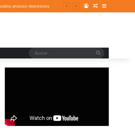
Log In
Random Article
Sidebar
isodios ansioso-depresivos
Buscar