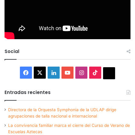
Social
Facebook
X
LinkedIn
YouTube
Instagram
TikTok
Thread
Entradas recientes
Directora de la Orquesta Symphonia de la UDLAP dirige
agrupaciones de talla nacional e internacional
La convivencia familiar marca el cierre del Curso de Verano de
Escuelas Aztecas