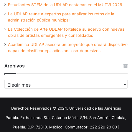
Estudiantes STEM de la UDLAP destacan en el MUTVI 2026
La UDLAP reúne a expertos para analizar los retos de la
administración pública municipal
La Colección de Arte UDLAP fortalece su acervo con nuevas
obras de artistas emergentes y consolidados
Académica UDLAP asesora un proyecto que creará dispositivo
capaz de clasificar episodios ansioso-depresivos
Archivos
Archivos
Derechos Reservados © 2024. Universidad de las Américas
Puebla. Ex hacienda Sta. Catarina Mártir S/N. San Andrés Cholula,
Puebla. C.P. 72810. México. Conmutador: 222 229 20 00 |