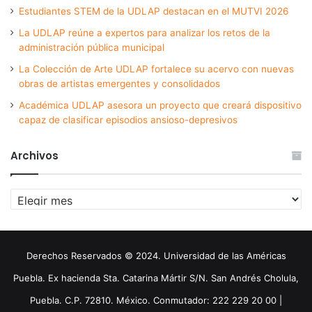
Estudiantes STEM de la UDLAP destacan en el MUTVI 2026
La UDLAP reúne a expertos para analizar los retos de la
administración pública municipal
La Colección de Arte UDLAP fortalece su acervo con nuevas
obras de artistas emergentes y consolidados
Académica UDLAP asesora un proyecto que creará dispositivo
capaz de clasificar episodios ansioso-depresivos
Archivos
Archivos
Derechos Reservados © 2024. Universidad de las Américas
Puebla. Ex hacienda Sta. Catarina Mártir S/N. San Andrés Cholula,
Puebla. C.P. 72810. México. Conmutador: 222 229 20 00 |