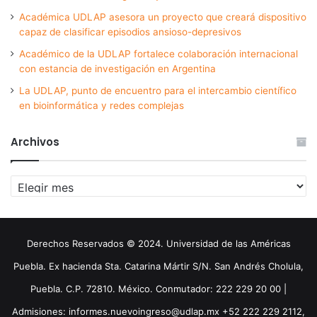
Académica UDLAP asesora un proyecto que creará dispositivo
capaz de clasificar episodios ansioso-depresivos
Académico de la UDLAP fortalece colaboración internacional
con estancia de investigación en Argentina
La UDLAP, punto de encuentro para el intercambio científico
en bioinformática y redes complejas
Archivos
Archivos
Derechos Reservados © 2024. Universidad de las Américas
Puebla. Ex hacienda Sta. Catarina Mártir S/N. San Andrés Cholula,
Puebla. C.P. 72810. México. Conmutador: 222 229 20 00 |
Admisiones: informes.nuevoingreso@udlap.mx +52 222 229 2112,