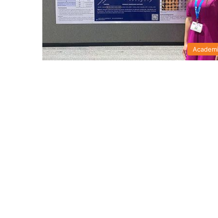
Academ