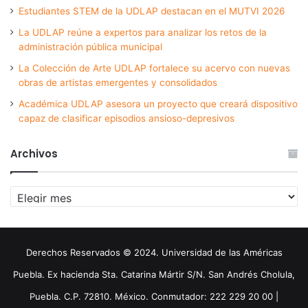
Estudiantes STEM de la UDLAP destacan en el MUTVI 2026
La UDLAP reúne a expertos para analizar los retos de la
administración pública municipal
La Colección de Arte UDLAP fortalece su acervo con nuevas
obras de artistas emergentes y consolidados
Académica UDLAP asesora un proyecto que creará dispositivo
capaz de clasificar episodios ansioso-depresivos
Archivos
Archivos
Derechos Reservados © 2024. Universidad de las Américas
Puebla. Ex hacienda Sta. Catarina Mártir S/N. San Andrés Cholula,
Puebla. C.P. 72810. México. Conmutador: 222 229 20 00 |