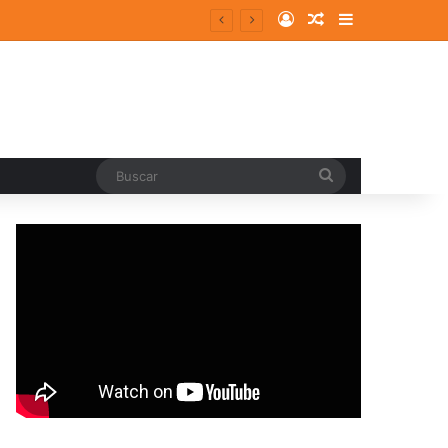
Log In
Random Article
Sidebar
entes y consolidados
Buscar