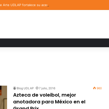
de Arte UDLAP fortalece su acervo con nuevas obras de artistas emerg
Blog UDLAP
7 julio, 2016
960
Azteca de voleibol, mejor
anotadora para México en el
Grand Prix