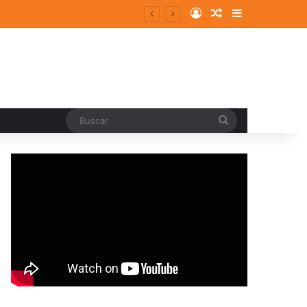
Log In
Random Article
Sidebar
pal
Buscar