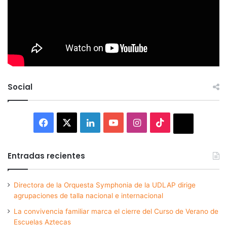
Social
Facebook
X
LinkedIn
YouTube
Instagram
TikTok
Thread
Entradas recientes
Directora de la Orquesta Symphonia de la UDLAP dirige
agrupaciones de talla nacional e internacional
La convivencia familiar marca el cierre del Curso de Verano de
Escuelas Aztecas