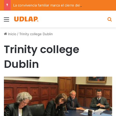
La convivencia familiar marca el cierre del Curso de Verano de Escuelas Aztecas
Menu
B
Inicio
/
Trinity college Dublin
Trinity college
Dublin