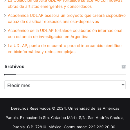
La Colección de Arte UDLAP fortalece su acervo con nuevas
obras de artistas emergentes y consolidados
Académica UDLAP asesora un proyecto que creará dispositivo
capaz de clasificar episodios ansioso-depresivos
Académico de la UDLAP fortalece colaboración internacional
con estancia de investigación en Argentina
La UDLAP, punto de encuentro para el intercambio científico
en bioinformática y redes complejas
Archivos
Archivos
Derechos Reservados © 2024. Universidad de las Américas
Puebla. Ex hacienda Sta. Catarina Mártir S/N. San Andrés Cholula,
Puebla. C.P. 72810. México. Conmutador: 222 229 20 00 |