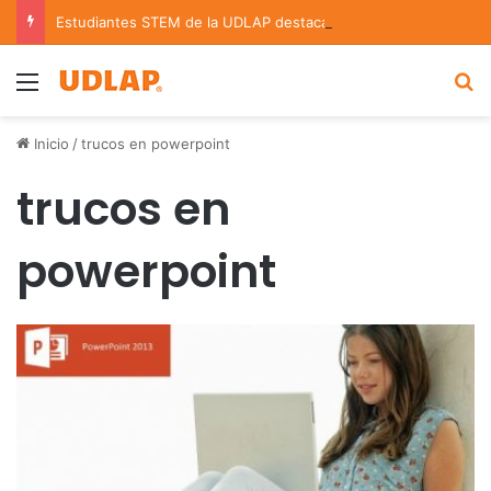
Estudiantes STEM de la UDLAP destacan en el MUTVI 2026
Menu
B
Inicio
/
trucos en powerpoint
trucos en
powerpoint