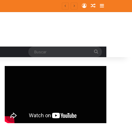
Log In
Random Article
Sidebar
Buscar