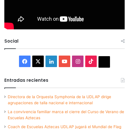
Social
Facebook
X
LinkedIn
YouTube
Instagram
TikTok
Thread
Entradas recientes
Directora de la Orquesta Symphonia de la UDLAP dirige
agrupaciones de talla nacional e internacional
La convivencia familiar marca el cierre del Curso de Verano de
Escuelas Aztecas
Coach de Escuelas Aztecas UDLAP jugará el Mundial de Flag