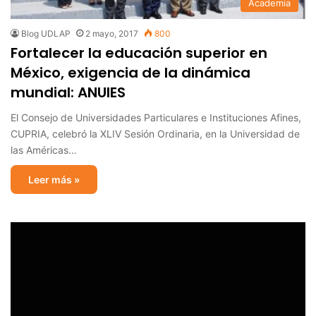
Academia
Blog UDLAP
2 mayo, 2017
800
Fortalecer la educación superior en
México, exigencia de la dinámica
mundial: ANUIES
El Consejo de Universidades Particulares e Instituciones Afines,
CUPRIA, celebró la XLIV Sesión Ordinaria, en la Universidad de
las Américas…
Leer más »