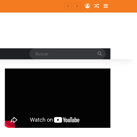
Log In
Random Article
Sidebar
Buscar