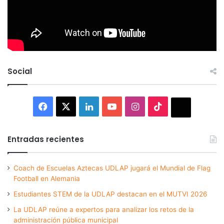
Social
Facebook
X
LinkedIn
YouTube
Instagram
TikTok
Thread
Entradas recientes
Coach de Escuelas Aztecas UDLAP jugará el Mundial de Flag
Football en Alemania
Estudiantes STEM de la UDLAP destacan en el MUTVI 2026
La UDLAP reúne a expertos para analizar los retos de la
administración pública municipal