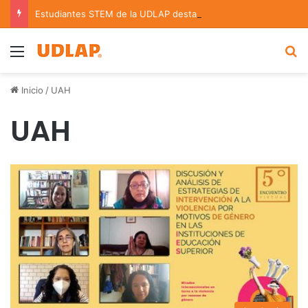
Estudiantes STEM de la UDLAP destacan en el MUTVI 2026
Menu
B
Inicio
/
UAH
UAH