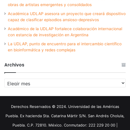
obras de artistas emergentes y consolidados
Académica UDLAP asesora un proyecto que creará dispositivo
capaz de clasificar episodios ansioso-depresivos
Académico de la UDLAP fortalece colaboración internacional
con estancia de investigación en Argentina
La UDLAP, punto de encuentro para el intercambio científico
en bioinformática y redes complejas
Archivos
Archivos
Derechos Reservados © 2024. Universidad de las Américas
Puebla. Ex hacienda Sta. Catarina Mártir S/N. San Andrés Cholula,
Puebla. C.P. 72810. México. Conmutador: 222 229 20 00 |