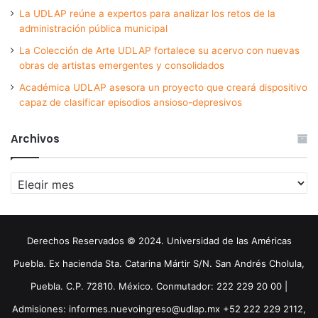
La UDLAP reúne a expertos para analizar los retos de la
administración pública municipal
La Colección de Arte UDLAP fortalece su acervo con nuevas
obras de artistas emergentes y consolidados
Académica UDLAP asesora un proyecto que creará dispositivo
capaz de clasificar episodios ansioso-depresivos
Archivos
Archivos
Derechos Reservados © 2024. Universidad de las Américas
Puebla. Ex hacienda Sta. Catarina Mártir S/N. San Andrés Cholula,
Puebla. C.P. 72810. México. Conmutador: 222 229 20 00 |
Admisiones: informes.nuevoingreso@udlap.mx +52 222 229 2112,