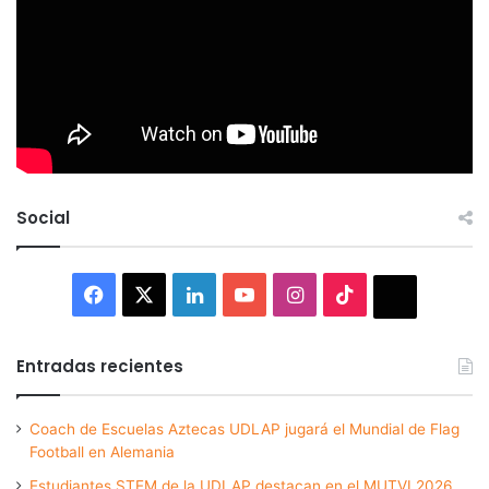
Social
Facebook
X
LinkedIn
YouTube
Instagram
TikTok
Thread
Entradas recientes
Coach de Escuelas Aztecas UDLAP jugará el Mundial de Flag
Football en Alemania
Estudiantes STEM de la UDLAP destacan en el MUTVI 2026