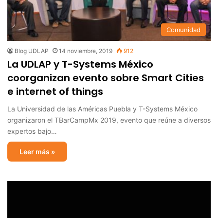
Comunidad
Blog UDLAP
14 noviembre, 2019
912
La UDLAP y T-Systems México
coorganizan evento sobre Smart Cities
e internet of things
La Universidad de las Américas Puebla y T-Systems México
organizaron el TBarCampMx 2019, evento que reúne a diversos
expertos bajo…
Leer más »