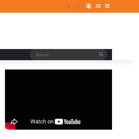
Log In
Random Article
Sidebar
Buscar