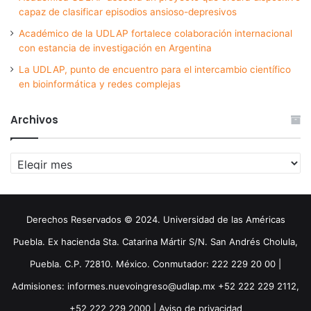
capaz de clasificar episodios ansioso-depresivos
Académico de la UDLAP fortalece colaboración internacional
con estancia de investigación en Argentina
La UDLAP, punto de encuentro para el intercambio científico
en bioinformática y redes complejas
Archivos
Archivos
Derechos Reservados © 2024. Universidad de las Américas
Puebla. Ex hacienda Sta. Catarina Mártir S/N. San Andrés Cholula,
Puebla. C.P. 72810. México. Conmutador: 222 229 20 00 |
Admisiones: informes.nuevoingreso@udlap.mx +52 222 229 2112,
+52 222 229 2000 |
Aviso de privacidad