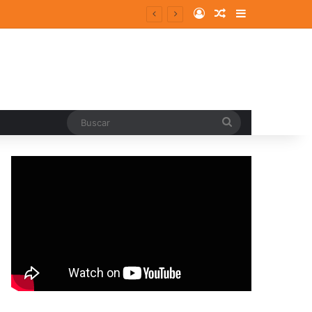
Log In
Random Article
Sidebar
Buscar