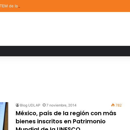
STEM de la UDLAP destacan en el MUTVI 2026
Blog UDLAP
7 noviembre, 2014
782
México, país de la región con más
bienes inscritos en Patrimonio
Mundial de la UNESCO