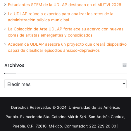
Estudiantes STEM de la UDLAP destacan en el MUTVI 2026
La UDLAP reúne a expertos para analizar los retos de la
administración pública municipal
La Colección de Arte UDLAP fortalece su acervo con nuevas
obras de artistas emergentes y consolidados
Académica UDLAP asesora un proyecto que creará dispositivo
capaz de clasificar episodios ansioso-depresivos
Archivos
Archivos
Derechos Reservados © 2024. Universidad de las Américas
Puebla. Ex hacienda Sta. Catarina Mártir S/N. San Andrés Cholula,
Puebla. C.P. 72810. México. Conmutador: 222 229 20 00 |