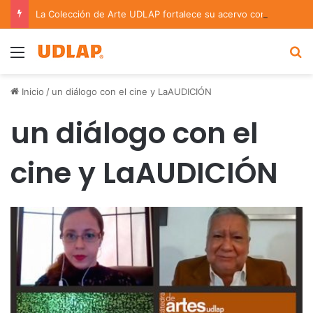
La Colección de Arte UDLAP fortalece su acervo con nuevas obras de artistas emergentes y consolidados
Menu
B
Inicio
/
un diálogo con el cine y LaAUDICIÓN
un diálogo con el
cine y LaAUDICIÓN