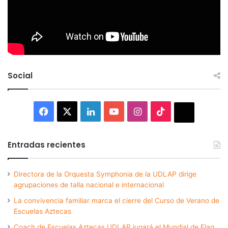
Social
Facebook
X
LinkedIn
YouTube
Instagram
TikTok
Thread
Entradas recientes
Directora de la Orquesta Symphonia de la UDLAP dirige
agrupaciones de talla nacional e internacional
La convivencia familiar marca el cierre del Curso de Verano de
Escuelas Aztecas
Coach de Escuelas Aztecas UDLAP jugará el Mundial de Flag