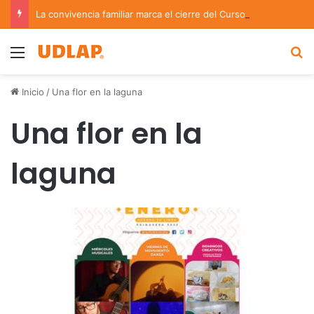
La convivencia familiar marca el cierre del Curso de Verano de Escuelas Aztecas
Menu
B
Inicio
/
Una flor en la laguna
Una flor en la
laguna