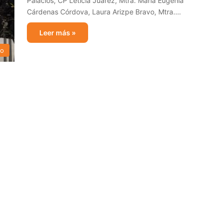
Palacios, CP Leticia Juárez, Mtra. María Eugenia
Cárdenas Córdova, Laura Arizpe Bravo, Mtra.…
Leer más »
vo