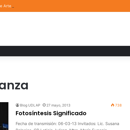
de Arte UDLAP fortalece su acervo con nuevas obras de artistas emerg
ranza
Blog UDLAP
27 mayo, 2013
738
Fotosíntesis Significado
Fecha de transmisión: 06-03-13 Invitados: Lic. Susana