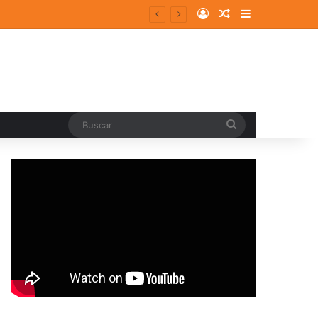
Log In
Random Article
Sidebar
entes y consolidados
Buscar