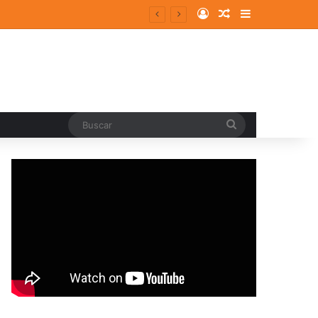
Log In
Random Article
Sidebar
entes y consolidados
Buscar