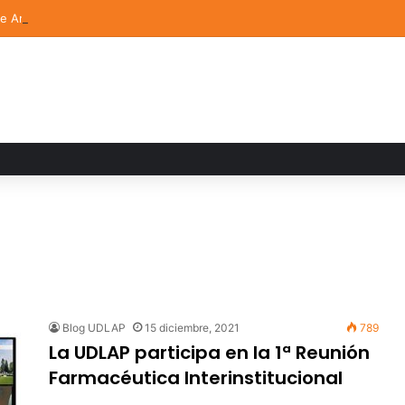
de Arte UDLAP fortalece su acervo con nuevas obras de artistas emerg
Blog UDLAP
15 diciembre, 2021
789
La UDLAP participa en la 1ª Reunión
Farmacéutica Interinstitucional