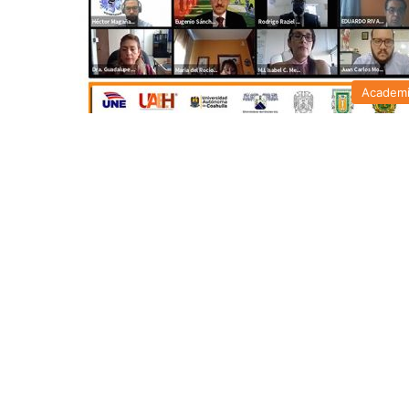
Academ