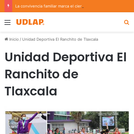
La convivencia familiar marca el cierre del Curso de Verano de Escuelas Aztecas
Menu
B
Inicio
/
Unidad Deportiva El Ranchito de Tlaxcala
Unidad Deportiva El
Ranchito de
Tlaxcala