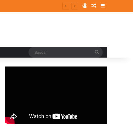
Log In
Random Article
Sidebar
Buscar