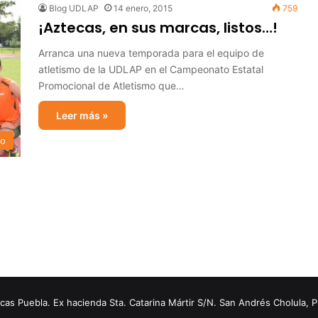
Blog UDLAP
14 enero, 2015
759
¡Aztecas, en sus marcas, listos…!
Arranca una nueva temporada para el equipo de
atletismo de la UDLAP en el Campeonato Estatal
Promocional de Atletismo que…
Leer más »
mo
s Puebla. Ex hacienda Sta. Catarina Mártir S/N. San Andrés Cholula, 