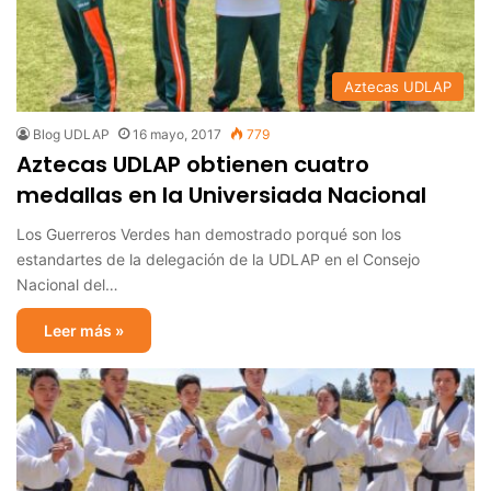
Aztecas UDLAP
Blog UDLAP
16 mayo, 2017
779
Aztecas UDLAP obtienen cuatro
medallas en la Universiada Nacional
Los Guerreros Verdes han demostrado porqué son los
estandartes de la delegación de la UDLAP en el Consejo
Nacional del…
Leer más »