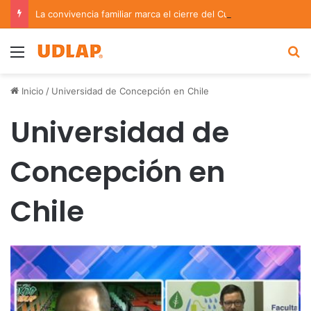
La convivencia familiar marca el cierre del Curso de Verano de Escuelas Aztecas
Menu
B
Inicio
/
Universidad de Concepción en Chile
Universidad de
Concepción en
Chile