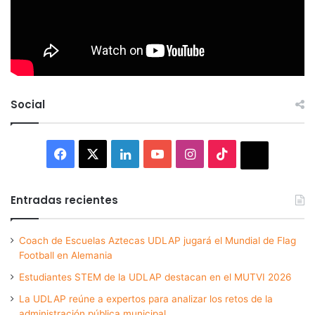
Social
Facebook
X
LinkedIn
YouTube
Instagram
TikTok
Thread
Entradas recientes
Coach de Escuelas Aztecas UDLAP jugará el Mundial de Flag
Football en Alemania
Estudiantes STEM de la UDLAP destacan en el MUTVI 2026
La UDLAP reúne a expertos para analizar los retos de la
administración pública municipal