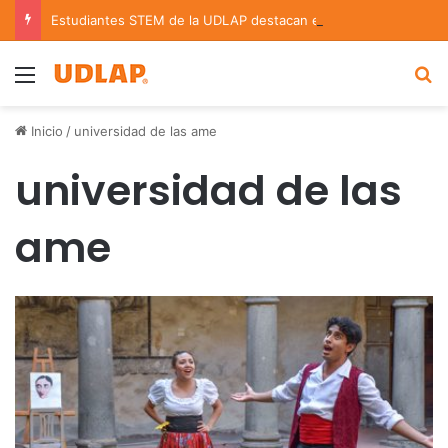
Estudiantes STEM de la UDLAP destacan en el MUTVI 2026
Menu
B
Inicio
/
universidad de las ame
universidad de las
ame