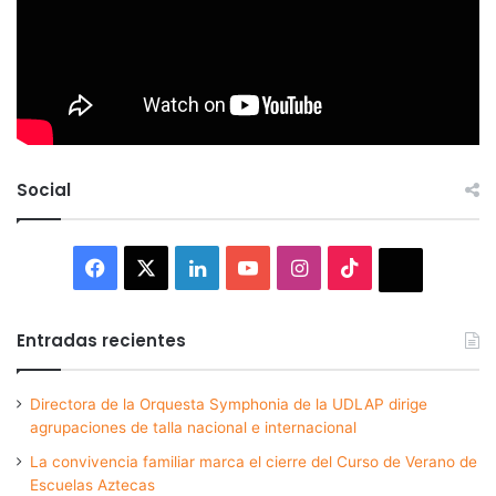
Social
Facebook
X
LinkedIn
YouTube
Instagram
TikTok
Thread
Entradas recientes
Directora de la Orquesta Symphonia de la UDLAP dirige
agrupaciones de talla nacional e internacional
La convivencia familiar marca el cierre del Curso de Verano de
Escuelas Aztecas