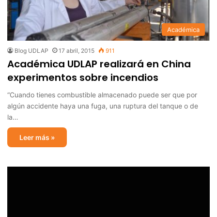
Académica
Blog UDLAP
17 abril, 2015
911
Académica UDLAP realizará en China
experimentos sobre incendios
“Cuando tienes combustible almacenado puede ser que por
algún accidente haya una fuga, una ruptura del tanque o de
la…
Leer más »