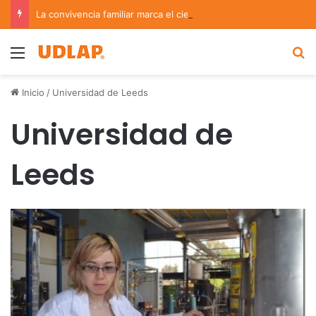
La convivencia familiar marca el cierre del Curso de Verano de Escuelas Aztecas
Menu
B
Inicio
/
Universidad de Leeds
Universidad de
Leeds