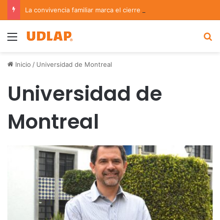
La convivencia familiar marca el cierre del Curso de Verano de Escuelas Aztecas
Menu
B
Inicio
/
Universidad de Montreal
Universidad de
Montreal