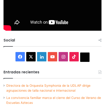
Social
Facebook
X
LinkedIn
YouTube
Instagram
TikTok
Thread
Entradas recientes
Directora de la Orquesta Symphonia de la UDLAP dirige
agrupaciones de talla nacional e internacional
La convivencia familiar marca el cierre del Curso de Verano de
Escuelas Aztecas