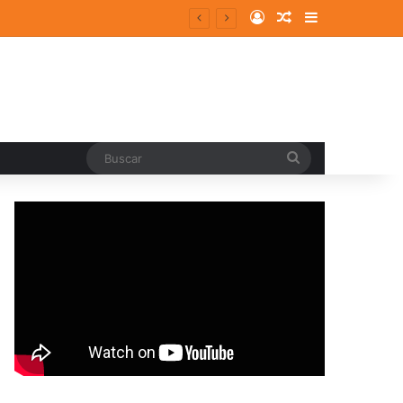
Log In
Random Article
Sidebar
entes y consolidados
Buscar