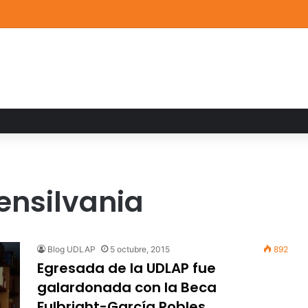
de Arte UDLAP fortalece su acervo con nuevas obras de artistas emerg
ensilvania
Blog UDLAP
5 octubre, 2015
892
Egresada de la UDLAP fue
galardonada con la Beca
Fulbright-García Robles